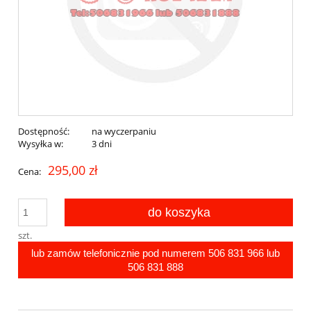
Dostępność:
na wyczerpaniu
Wysyłka w:
3 dni
295,00 zł
Cena:
do koszyka
szt.
lub zamów telefonicznie pod numerem
506 831 966
lub
506 831 888