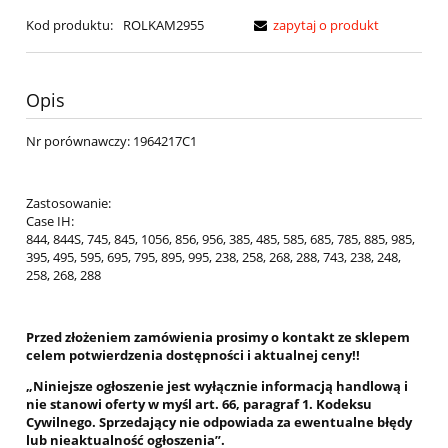
Kod produktu:
ROLKAM2955
zapytaj o produkt
Opis
Nr porównawczy: 1964217C1
Zastosowanie:
Case IH:
844, 844S, 745, 845, 1056, 856, 956, 385, 485, 585, 685, 785, 885, 985,
395, 495, 595, 695, 795, 895, 995, 238, 258, 268, 288, 743, 238, 248,
258, 268, 288
Przed złożeniem zamówienia prosimy o kontakt ze sklepem
celem potwierdzenia dostępności i aktualnej ceny!!
„Niniejsze ogłoszenie jest wyłącznie informacją handlową i
nie stanowi oferty w myśl art. 66, paragraf 1. Kodeksu
Cywilnego. Sprzedający nie odpowiada za ewentualne błędy
lub nieaktualność ogłoszenia”.