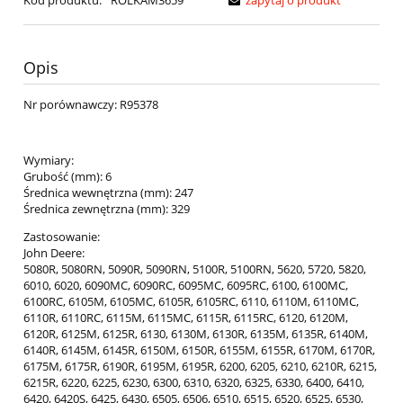
Kod produktu:
ROLKAM3659
zapytaj o produkt
Opis
Nr porównawczy: R95378
Wymiary:
Grubość (mm): 6
Średnica wewnętrzna (mm): 247
Średnica zewnętrzna (mm): 329
Zastosowanie:
John Deere:
5080R, 5080RN, 5090R, 5090RN, 5100R, 5100RN, 5620, 5720, 5820,
6010, 6020, 6090MC, 6090RC, 6095MC, 6095RC, 6100, 6100MC,
6100RC, 6105M, 6105MC, 6105R, 6105RC, 6110, 6110M, 6110MC,
6110R, 6110RC, 6115M, 6115MC, 6115R, 6115RC, 6120, 6120M,
6120R, 6125M, 6125R, 6130, 6130M, 6130R, 6135M, 6135R, 6140M,
6140R, 6145M, 6145R, 6150M, 6150R, 6155M, 6155R, 6170M, 6170R,
6175M, 6175R, 6190R, 6195M, 6195R, 6200, 6205, 6210, 6210R, 6215,
6215R, 6220, 6225, 6230, 6300, 6310, 6320, 6325, 6330, 6400, 6410,
6420, 6420S, 6425, 6430, 6505, 6506, 6510, 6515, 6520, 6525, 6530,