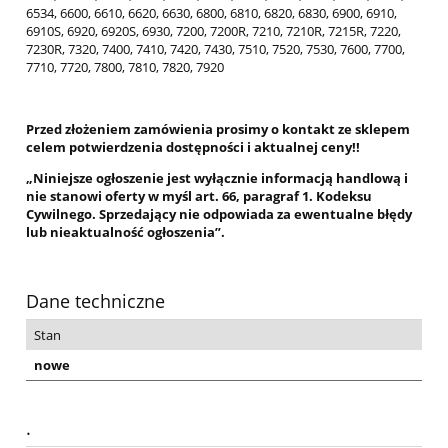
6534, 6600, 6610, 6620, 6630, 6800, 6810, 6820, 6830, 6900, 6910,
6910S, 6920, 6920S, 6930, 7200, 7200R, 7210, 7210R, 7215R, 7220,
7230R, 7320, 7400, 7410, 7420, 7430, 7510, 7520, 7530, 7600, 7700,
7710, 7720, 7800, 7810, 7820, 7920
Przed złożeniem zamówienia prosimy o kontakt ze sklepem
celem potwierdzenia dostępności i aktualnej ceny!!
„Niniejsze ogłoszenie jest wyłącznie informacją handlową i
nie stanowi oferty w myśl art. 66, paragraf 1. Kodeksu
Cywilnego. Sprzedający nie odpowiada za ewentualne błędy
lub nieaktualność ogłoszenia”.
Dane techniczne
Stan
nowe
.