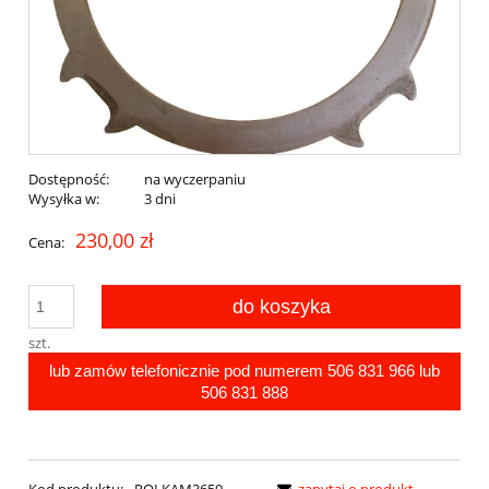
Dostępność:
na wyczerpaniu
Wysyłka w:
3 dni
230,00 zł
Cena:
do koszyka
szt.
lub zamów telefonicznie pod numerem
506 831 966
lub
506 831 888