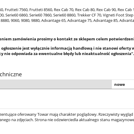
60, Frutteti 7560, Frutteti 8560, Rex Cab 70, Rex Cab 80, Rex Cab 90, Rex Cab 
00, Serie60 6860, Serie60 7860, Serie60 8860, Trekker CF 70, Vigneti Foot Step 
 8880, 9060, 9080, 9880, Advantage 65, Advantage 75, Advantage 85, Advantage 
żeniem zamówienia prosimy o kontakt ze sklepem celem potwierdzenia
 ogłoszenie jest wyłącznie informacją handlową i nie stanowi oferty w
cy nie odpowiada za ewentualne błędy lub nieaktualność ogłoszenia”
chniczne
nowe
ezentujące oferowany Towar mają charakter poglądowy. Rzeczywisty wygląd
nego na zdjęciach. Strona nie odzwierciedla aktualnego stanu magazynow