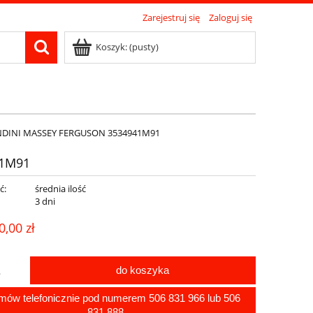
Zarejestruj się
Zaloguj się
Koszyk:
(pusty)
DINI MASSEY FERGUSON 3534941M91
41M91
ć:
średnia ilość
:
3 dni
0,00 zł
do koszyka
.
amów telefonicznie pod numerem
506 831 966
lub
506
831 888