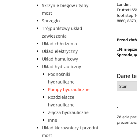
Landini:
Skrzynie biegów i tylny
Frutteti 65
most
foot step 1
Sprzęgło
8860, 8870,
Trójpunktowy układ
zawieszenia
Przed zło
Układ chłodzenia
„Niniejsze
Układ elektryczny
Sprzedają
Układ hamulcowy
Układ hydrauliczny
Podnośniki
Dane te
hydrauliczne
Stan
Pompy hydrauliczne
Rozdzielacze
hydrauliczne
.
Złącza hydrauliczne
Zdjęcia pr
Inne
prezentowa
Układ kierowniczy i przedni
most