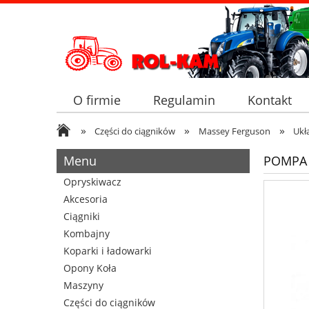
O firmie
Regulamin
Kontakt
»
»
»
Części do ciągników
Massey Ferguson
Ukł
Menu
POMPA 
Opryskiwacz
Akcesoria
Ciągniki
Kombajny
Koparki i ładowarki
Opony Koła
Maszyny
Części do ciągników