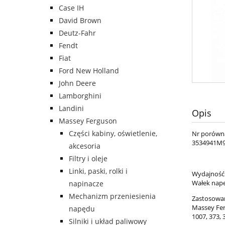
Case IH
David Brown
Deutz-Fahr
Fendt
Fiat
Ford New Holland
John Deere
Lamborghini
Landini
Opis
Massey Ferguson
Części kabiny, oświetlenie,
Nr porówn
3534941M9
akcesoria
Filtry i oleje
Linki, paski, rolki i
Wydajność
Wałek napę
napinacze
Mechanizm przeniesienia
Zastosowan
Massey Fe
napędu
1007, 373, 
Silniki i układ paliwowy