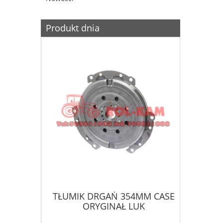
Produkt dnia
ZENIA
TŁUMIK DRGAŃ 354MM CASE
KOŁ
N DEERE
ORYGINAŁ LUK
FERGU