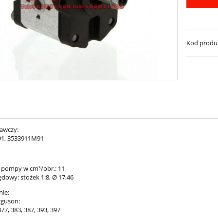
Kod produ
awczy:
1, 3533911M91
 pompy w cm³/obr.: 11
dowy: stożek 1:8, Ø 17,46
ie:
rguson:
377, 383, 387, 393, 397