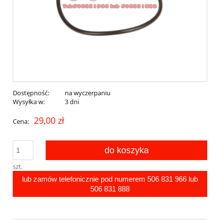
Dostępność:
na wyczerpaniu
Wysyłka w:
3 dni
29,00 zł
Cena:
do koszyka
szt.
lub zamów telefonicznie pod numerem
506 831 966
lub
506 831 888