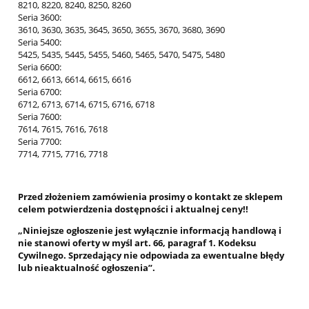
8210, 8220, 8240, 8250, 8260
Seria 3600:
3610, 3630, 3635, 3645, 3650, 3655, 3670, 3680, 3690
Seria 5400:
5425, 5435, 5445, 5455, 5460, 5465, 5470, 5475, 5480
Seria 6600:
6612, 6613, 6614, 6615, 6616
Seria 6700:
6712, 6713, 6714, 6715, 6716, 6718
Seria 7600:
7614, 7615, 7616, 7618
Seria 7700:
7714, 7715, 7716, 7718
Przed złożeniem zamówienia prosimy o kontakt ze sklepem
celem potwierdzenia dostępności i aktualnej ceny!!
„Niniejsze ogłoszenie jest wyłącznie informacją handlową i
nie stanowi oferty w myśl art. 66, paragraf 1. Kodeksu
Cywilnego. Sprzedający nie odpowiada za ewentualne błędy
lub nieaktualność ogłoszenia”.