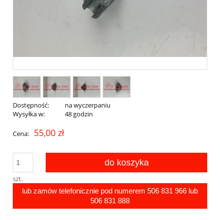
Dostępność:
na wyczerpaniu
Wysyłka w:
48 godzin
55,00 zł
Cena:
do koszyka
szt.
lub zamów telefonicznie pod numerem
506 831 966
lub
506 831 888