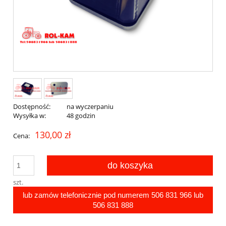
Dostępność:
na wyczerpaniu
Wysyłka w:
48 godzin
130,00 zł
Cena:
do koszyka
szt.
lub zamów telefonicznie pod numerem
506 831 966
lub
506 831 888