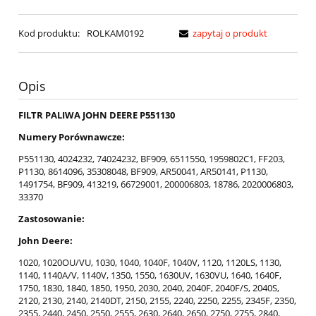
Kod produktu:
ROLKAM0192
zapytaj o produkt
Opis
FILTR PALIWA JOHN DEERE P551130
Numery Porównawcze:
P551130, 4024232, 74024232, BF909, 6511550, 1959802C1, FF203,
P1130, 8614096, 35308048, BF909, AR50041, AR50141, P1130,
1491754, BF909, 413219, 66729001, 200006803, 18786, 2020006803,
33370
Zastosowanie:
John Deere:
1020, 1020OU/VU, 1030, 1040, 1040F, 1040V, 1120, 1120LS, 1130,
1140, 1140A/V, 1140V, 1350, 1550, 1630UV, 1630VU, 1640, 1640F,
1750, 1830, 1840, 1850, 1950, 2030, 2040, 2040F, 2040F/S, 2040S,
2120, 2130, 2140, 2140DT, 2150, 2155, 2240, 2250, 2255, 2345F, 2350,
2355, 2440, 2450, 2550, 2555, 2630, 2640, 2650, 2750, 2755, 2840,