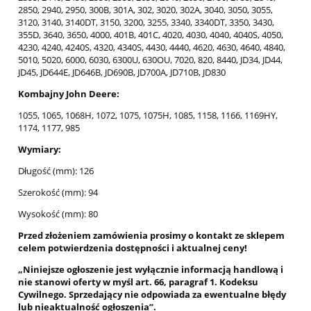
2850, 2940, 2950, 300B, 301A, 302, 3020, 302A, 3040, 3050, 3055,
3120, 3140, 3140DT, 3150, 3200, 3255, 3340, 3340DT, 3350, 3430,
355D, 3640, 3650, 4000, 401B, 401C, 4020, 4030, 4040, 4040S, 4050,
4230, 4240, 4240S, 4320, 4340S, 4430, 4440, 4620, 4630, 4640, 4840,
5010, 5020, 6000, 6030, 6300U, 630OU, 7020, 820, 8440, JD34, JD44,
JD45, JD644E, JD646B, JD690B, JD700A, JD710B, JD830
Kombajny John Deere:
1055, 1065, 1068H, 1072, 1075, 1075H, 1085, 1158, 1166, 1169HY,
1174, 1177, 985
Wymiary:
Długość (mm): 126
Szerokość (mm): 94
Wysokość (mm): 80
Przed złożeniem zamówienia prosimy o kontakt ze sklepem
celem potwierdzenia dostępności i aktualnej ceny!
„Niniejsze ogłoszenie jest wyłącznie informacją handlową i
nie stanowi oferty w myśl art. 66, paragraf 1. Kodeksu
Cywilnego. Sprzedający nie odpowiada za ewentualne błędy
lub nieaktualność ogłoszenia”.