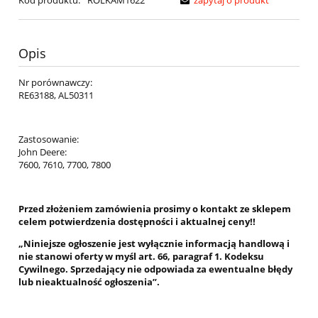
Kod produktu:
ROLKAM1622
zapytaj o produkt
Opis
Nr porównawczy:
RE63188, AL50311
Zastosowanie:
John Deere:
7600, 7610, 7700, 7800
Przed złożeniem zamówienia prosimy o kontakt ze sklepem
celem potwierdzenia dostępności i aktualnej ceny!!
„Niniejsze ogłoszenie jest wyłącznie informacją handlową i
nie stanowi oferty w myśl art. 66, paragraf 1. Kodeksu
Cywilnego. Sprzedający nie odpowiada za ewentualne błędy
lub nieaktualność ogłoszenia”.