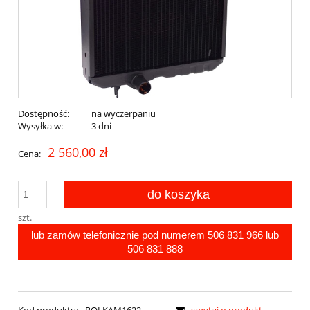
Dostępność:
na wyczerpaniu
Wysyłka w:
3 dni
2 560,00 zł
Cena:
do koszyka
szt.
lub zamów telefonicznie pod numerem
506 831 966
lub
506 831 888